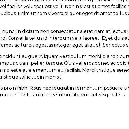
acilisis volutpat est velit. Non nisi est sit amet facili
ucibus. Enim ut sem viverra aliquet eget sit amet tellus cr
isl nunc. In dictum non consectetur a erat nam at lectus 
i. Convallis tellus id interdum velit laoreet. Eget duis at
ames ac turpis egestas integer eget aliquet. Senectus 
i tincidunt augue. Aliquam vestibulum morbi blandit cursu
mpus quam pellentesque. Quis vel eros donec ac odio t
 molestie at elementum eu facilisis. Morbi tristique sene
istique sollicitudin nibh sit.
ectus proin nibh. Risus nec feugiat in fermentum posuere 
ra nibh. Tellus in metus vulputate eu scelerisque felis.