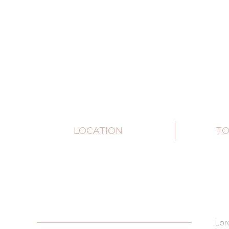
LOCATION
TO
Lor
adip