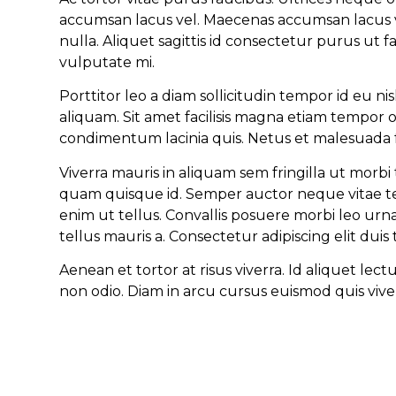
accumsan lacus vel. Maecenas accumsan lacus vel f
nulla. Aliquet sagittis id consectetur purus ut fa
vulputate mi.
Porttitor leo a diam sollicitudin tempor id eu n
aliquam. Sit amet facilisis magna etiam tempor orc
condimentum lacinia quis. Netus et malesuada f
Viverra mauris in aliquam sem fringilla ut morb
quam quisque id. Semper auctor neque vitae te
enim ut tellus. Convallis posuere morbi leo urna
tellus mauris a. Consectetur adipiscing elit duis tr
Aenean et tortor at risus viverra. Id aliquet l
non odio. Diam in arcu cursus euismod quis viver