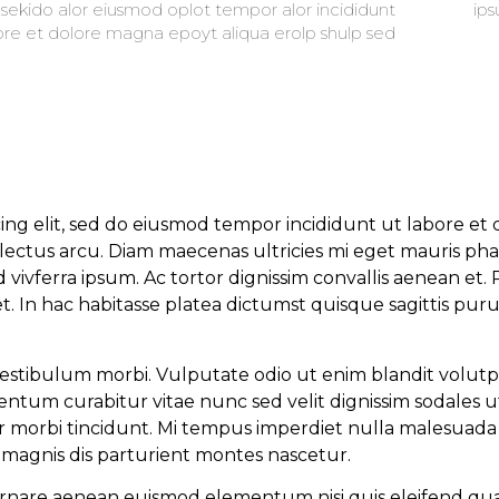
, sekido alor eiusmod oplot tempor alor incididunt
ips
ore et dolore magna epoyt aliqua erolp shulp sed
cing elit, sed do eiusmod tempor incididunt ut labore e
lectus arcu. Diam maecenas ultricies mi eget mauris pha
ivferra ipsum. Ac tortor dignissim convallis aenean et. P
 In hac habitasse platea dictumst quisque sagittis puru
stibulum morbi. Vulputate odio ut enim blandit volutpa
m curabitur vitae nunc sed velit dignissim sodales ut. N
er morbi tincidunt. Mi tempus imperdiet nulla malesuad
 magnis dis parturient montes nascetur.
e ornare aenean euismod elementum nisi quis eleifend 