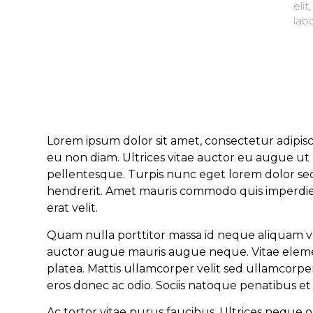
elit
lab
Lorem ipsum dolor sit amet, consectetur adipis
eu non diam. Ultrices vitae auctor eu augue ut 
pellentesque. Turpis nunc eget lorem dolor sed v
hendrerit. Amet mauris commodo quis imperdiet.
erat velit.
Quam nulla porttitor massa id neque aliquam ve
auctor augue mauris augue neque. Vitae elementu
platea. Mattis ullamcorper velit sed ullamcorp
eros donec ac odio. Sociis natoque penatibus et
Ac tortor vitae purus faucibus. Ultrices nequ