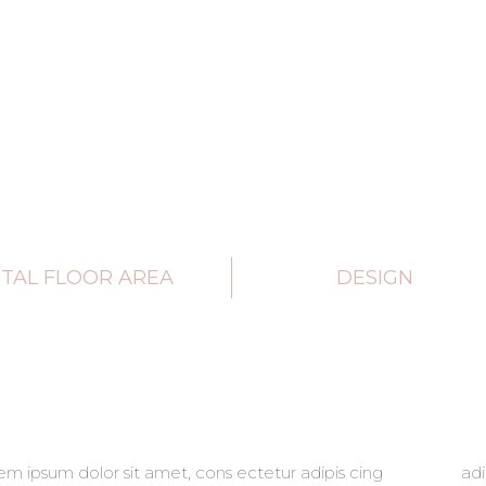
TAL FLOOR AREA
DESIGN
em ipsum dolor sit amet, cons ectetur adipis cing
 lrty opti iscing diam donec facilisi nullam vehicula