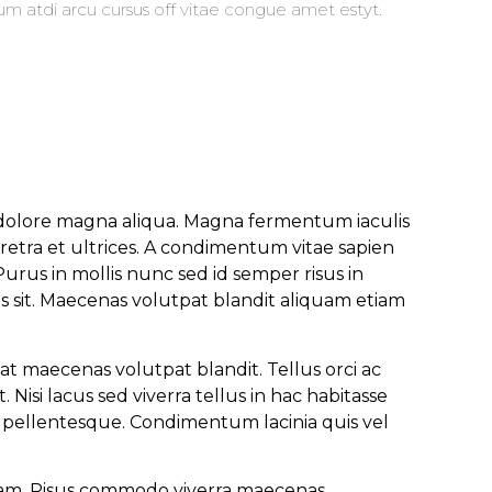
um atdi arcu cursus off vitae congue amet estyt.
t dolore magna aliqua. Magna fermentum iaculis
retra et ultrices. A condimentum vitae sapien
urus in mollis nunc sed id semper risus in
s sit. Maecenas volutpat blandit aliquam etiam
t maecenas volutpat blandit. Tellus orci ac
isi lacus sed viverra tellus in hac habitasse
a pellentesque. Condimentum lacinia quis vel
quam. Risus commodo viverra maecenas